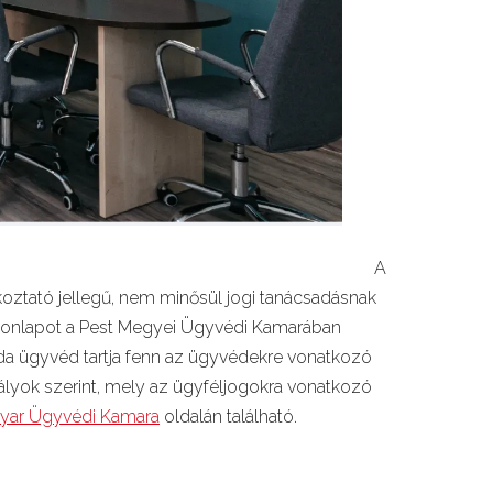
A
koztató jellegű, nem minősül jogi tanácsadásnak
 a honlapot a Pest Megyei Ügyvédi Kamarában
nda ügyvéd tartja fenn az ügyvédekre vonatkozó
lyok szerint, mely az ügyféljogokra vonatkozó
yar Ügyvédi Kamara
oldalán található.