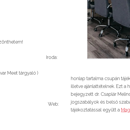
i.
lommal!
zönthetem!
gyvéd Iroda:
ő u. 24.
y udvar Meet tárgyaló )
honlap tartalma csupán tájé
illetve ajánlattételnek. Ezt
 +44 7598 654500
bejegyzett dr. Csaplár Meli
jogszabályok és belső szabá
d@gmail.com Web:
tájékoztatással együtt a
Mag