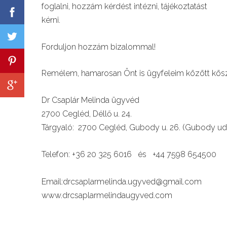
foglalni, hozzám kérdést intézni, tájékoztatást
kérn
Forduljon hozzám biza
Remélem, hamarosan Önt is ügyfeleim között kös
Dr Csaplár Melinda ü
2700 Cegléd, Déll
Tárgyaló: 2700 Cegléd, Gubody u. 26. (Gubod
Telefon: +36 20 325 6016 és
Email:drcsaplarmelinda.ugyve
www.drcsaplarmelindaugyved.com