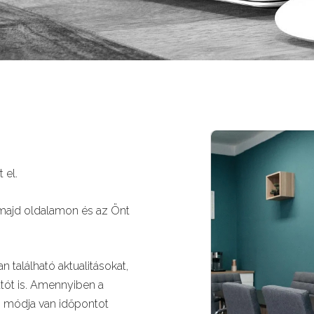
atott el.
 majd oldalamon és az Önt
 kap.
 található aktualitásokat,
atót is. Amennyiben a
 is módja van időpontot