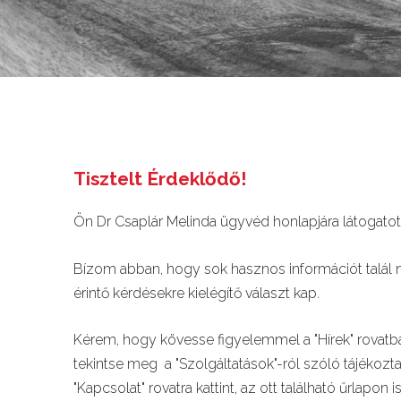
Tisztelt Érdeklődő!
Ön Dr Csaplár Melinda ügyvéd honlapjára látog
Bízom abban, hogy sok hasznos információt talál
érintő kérdésekre kielégítő választ
Kérem, hogy kövesse figyelemmel a "Hírek" rovatban
tekintse meg a "Szolgáltatások"-ról szóló tájékozt
"Kapcsolat" rovatra kattint, az ott található űrlapon