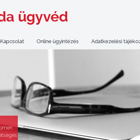
nda ügyvéd
Kapcsolat
Online ügyintézés
Adatkezelési tájéko
címen
hetséges