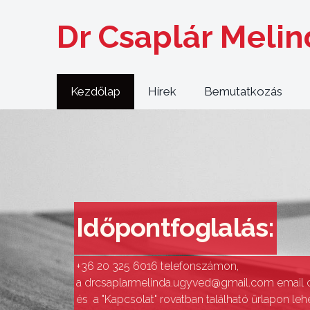
Dr Csaplár Meli
Kezdőlap
Hírek
Bemutatkozás
Időpontfoglalás:
+36 20 325 6016 telefonszámon,
a drcsaplarmelinda.ugyved@gmail.com email 
és a "Kapcsolat" rovatban található űrlapon le