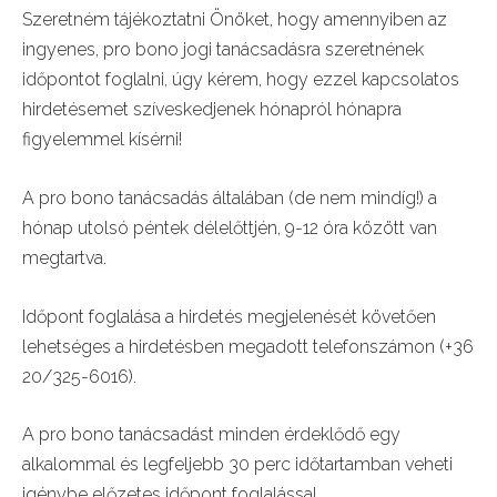
Szeretném tájékoztatni Önöket, hogy amennyiben az
ingyenes, pro bono jogi tanácsadásra szeretnének
időpontot foglalni, úgy kérem, hogy ezzel kapcsolatos
hirdetésemet szíveskedjenek hónapról hónapra
figyelemmel kísérni!
A pro bono tanácsadás általában (de nem mindíg!) a
hónap utolsó péntek délelőttjén, 9-12 óra között van
megtartva.
Időpont foglalása a hirdetés megjelenését követően
lehetséges a hirdetésben megadott telefonszámon (+36
20/325-6016).
A pro bono tanácsadást minden érdeklődő egy
alkalommal és legfeljebb 30 perc időtartamban veheti
igénybe előzetes időpont foglalással.